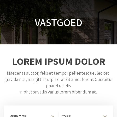
VASTGOED
LOREM IPSUM DOLOR
Maecenas auctor, felis et tempor pellentesque, leo orci
gravida nisl, a sagittis turpis erat sit amet lorem. Curabitur
pharetra felis
nibh, convallis varius lorem bibendum ac.
VERKOOP
TYPE